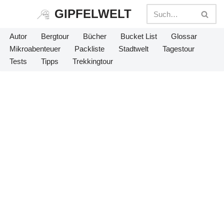
GIPFELWELT
Zum
Autor
Bergtour
Bücher
Bucket List
Glossar
Inhalt
Mikroabenteuer
Packliste
Stadtwelt
Tagestour
springen
Tests
Tipps
Trekkingtour