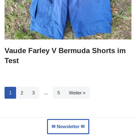
Vaude Farley V Bermuda Shorts im
Test
1
2
3
…
5
Weiter »
✉︎ Newsletter ✉︎