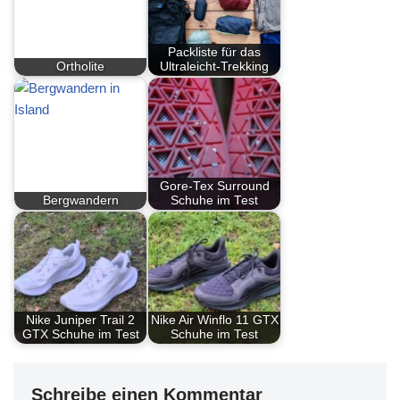
Packliste für das
Ortholite
Ultraleicht-Trekking
Gore-Tex Surround
Bergwandern
Schuhe im Test
Nike Juniper Trail 2
Nike Air Winflo 11 GTX
GTX Schuhe im Test
Schuhe im Test
Schreibe einen Kommentar