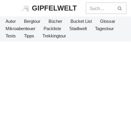
GIPFELWELT
Zum
Autor
Bergtour
Bücher
Bucket List
Glossar
Inhalt
Mikroabenteuer
Packliste
Stadtwelt
Tagestour
springen
Tests
Tipps
Trekkingtour