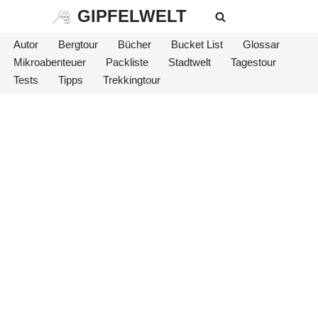
GIPFELWELT
Zum
Autor
Bergtour
Bücher
Bucket List
Glossar
Inhalt
Mikroabenteuer
Packliste
Stadtwelt
Tagestour
springen
Tests
Tipps
Trekkingtour