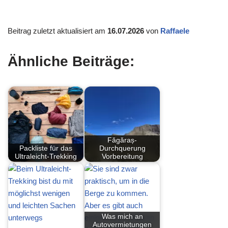
Beitrag zuletzt aktualisiert am
16.07.2026
von
Raffaele
Ähnliche Beiträge:
Făgăraș-
Packliste für das
Durchquerung
Ultraleicht-Trekking
Vorbereitung
Was mich an
Autovermietungen