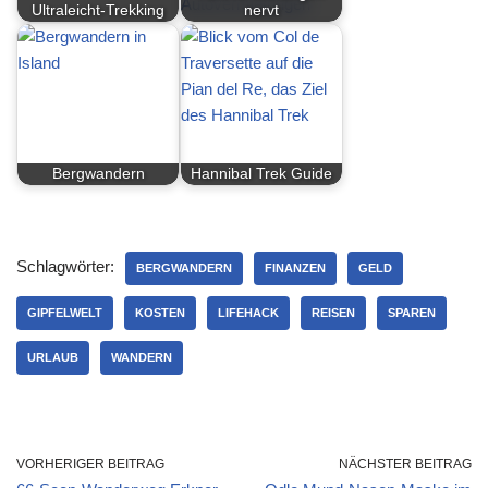
Ultraleicht-Trekking
nervt
Bergwandern
Hannibal Trek Guide
Schlagwörter:
BERGWANDERN
FINANZEN
GELD
GIPFELWELT
KOSTEN
LIFEHACK
REISEN
SPAREN
URLAUB
WANDERN
VORHERIGER BEITRAG
NÄCHSTER BEITRAG