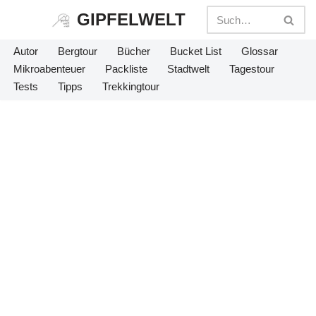
GIPFELWELT
Zum
Autor
Bergtour
Bücher
Bucket List
Glossar
Inhalt
Mikroabenteuer
Packliste
Stadtwelt
Tagestour
springen
Tests
Tipps
Trekkingtour