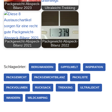
Packgewicht-Abspeck-
Bilanz 2023
Ultraleicht-Trekking
Packgewicht-Abspeck-
Packgewicht-Abspeck-
Bilanz 2021
Bilanz 2022
Schlagwörter:
BERGWANDERN
GIPFELWELT
INSPIRATION
PACKGEWICHT
PACKGEWICHTBILANZ
PACKLISTE
PACKVOLUMEN
RUCKSACK
TREKKING
ULTRALEICHT
WANDERN
WILDCAMPING