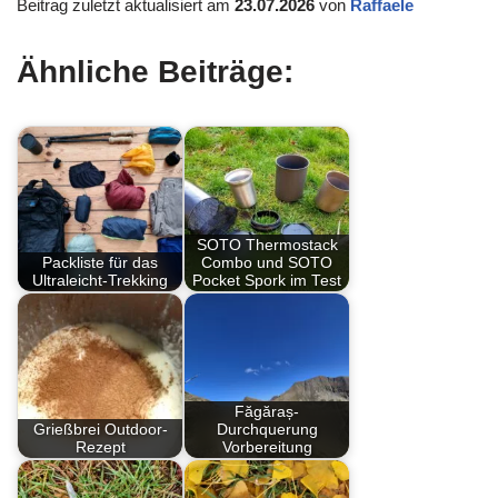
Beitrag zuletzt aktualisiert am
23.07.2026
von
Raffaele
Ähnliche Beiträge:
SOTO Thermostack
Packliste für das
Combo und SOTO
Ultraleicht-Trekking
Pocket Spork im Test
Făgăraș-
Grießbrei Outdoor-
Durchquerung
Rezept
Vorbereitung