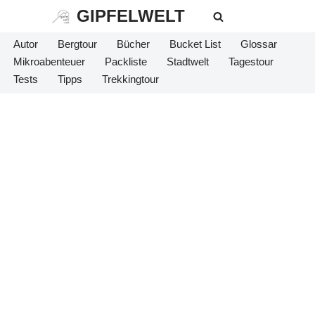
GIPFELWELT
Zum
Autor
Bergtour
Bücher
Bucket List
Glossar
Inhalt
Mikroabenteuer
Packliste
Stadtwelt
Tagestour
springen
Tests
Tipps
Trekkingtour