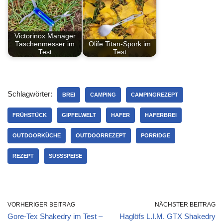
Victorinox Manager
Taschenmesser im
Olife Titan-Spork im
Test
Test
Schlagwörter:
BREI
CAMPING
CAMPINGREZEPT
FRÜHSTÜCK
GIPFELWELT
HAFER
HAFERBREI
OUTDOORKÜCHE
OUTDOORREZEPT
PORRIDGE
REZEPT
SÜSSSPEISE
VORHERIGER BEITRAG
NÄCHSTER BEITRAG
Gore-Tex Shakedry im Test –
Haglöfs L.I.M. GTX Shakedry