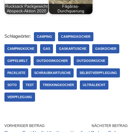
Rucksack Packgewicht
Făgăraș-
Abspeck-Aktion 2020
Durchquerung
Schlagwörter:
CAMPING
CAMPINGKOCHER
CAMPINGKÜCHE
GAS
GASKARTUSCHE
GASKOCHER
GIPFELWELT
OUTDOORKOCHER
OUTDOORKÜCHE
PACKLISTE
SCHRAUBKARTUSCHE
SELBSTVERPFLEGUNG
SOTO
TEST
TREKKINGKOCHER
ULTRALEICHT
VERPFLEGUNG
VORHERIGER BEITRAG
NÄCHSTER BEITRAG