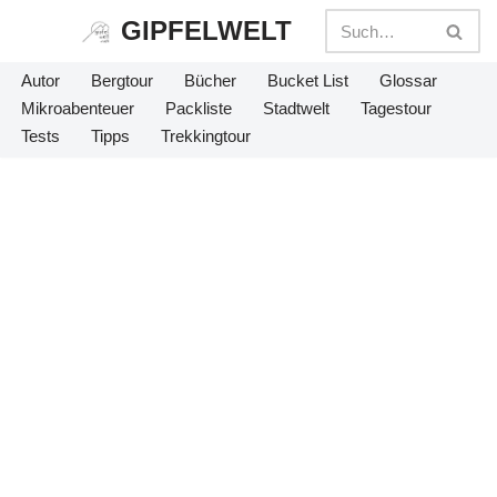
GIPFELWELT
Zum
Autor
Bergtour
Bücher
Bucket List
Glossar
Inhalt
Mikroabenteuer
Packliste
Stadtwelt
Tagestour
springen
Tests
Tipps
Trekkingtour