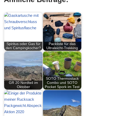
Spiritus oder Gas für
Packliste für das
den Campingkocher?
Ultraleicht-Trekking
SOTO Thermostack
GR 20 Nordteil im
Combo und SOTO
Oktober
Pocket Spork im Test