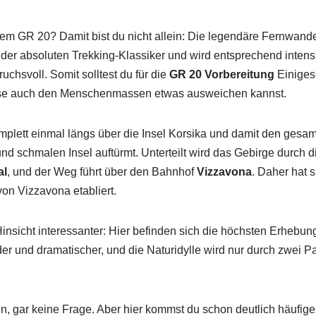
em GR 20? Damit bist du nicht allein: Die legendäre Fernwande
r der absoluten Trekking-Klassiker und wird entsprechend intensi
uchsvoll. Somit solltest du für die
GR 20 Vorbereitung
Einiges 
weise auch den Menschenmassen etwas ausweichen kannst.
omplett einmal längs über die Insel Korsika und damit den gesa
 und schmalen Insel auftürmt. Unterteilt wird das Gebirge durch 
al
, und der Weg führt über den Bahnhof
Vizzavona
. Daher hat 
von Vizzavona etabliert.
 Hinsicht interessanter: Hier befinden sich die höchsten Erhebu
der und dramatischer, und die Naturidylle wird nur durch zwei P
n, gar keine Frage. Aber hier kommst du schon deutlich häufiger