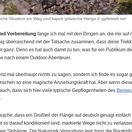
ische Situation am Weg sind kaputt gelatsche Hänge © gipfelwelt.net
eil Vorbereitung
fange ich mal mit den Dingen an, die mir auf 
ig überraschend mit der Tatsache zusammen, dass diese Trekkin
cht ganz. Denn es hat auch damit zu tun, was für ein Publikum 
e nach einem Outdoor-Abenteuer.
erst mal überhaupt nichts zu sagen, sondern ich finde es sogar 
enschen so eine magische Anziehungskraft hat. Aber wenn dies
uch, dass sich hier viele typische Gepflogenheiten des
Bergwa
.
atsache, dass ein Großteil der Hänge auf deutsch gesagt einfach k
 so darauf konditioniert sind, markierte Wege nicht zu verlas
wie Skihänge. Die Naturpark-Verwaltung legt dann die Routenf