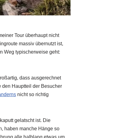
meiner Tour überhaupt nicht
groute massiv übernutzt ist,
den Weg typischerweise geht:
großartig, dass ausgerechnet
e den Hauptteil der Besucher
nderns
nicht so richtig
aputt gelatscht ist. Die
sen, haben manche Hänge so
ührung alle halblang etwas um,