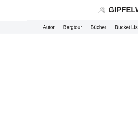
GIPFEL
Zum
Inhalt
Autor
Bergtour
Bücher
Bucket Lis
springen