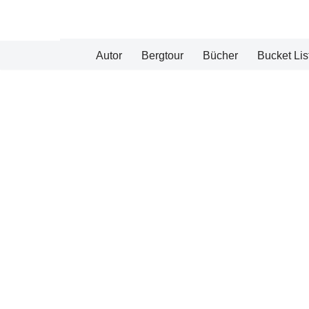
Zum
Autor
Bergtour
Bücher
Bucket Lis
Inhalt
springen