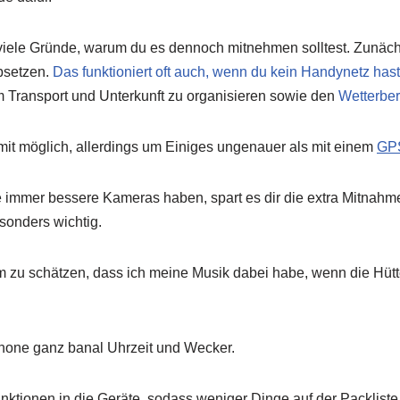
 viele Gründe, warum du es dennoch mitnehmen solltest. Zunäch
bsetzen.
Das funktioniert oft auch, wenn du kein Handynetz hast
m Transport und Unterkunft zu organisieren sowie den
Wetterber
mit möglich, allerdings um Einiges ungenauer als mit einem
GPS
 immer bessere Kameras haben, spart es dir die extra Mitnahme
esonders wichtig.
zu schätzen, dass ich meine Musik dabei habe, wenn die Hütte
phone ganz banal Uhrzeit und Wecker.
tionen in die Geräte, sodass weniger Dinge auf der Packliste 