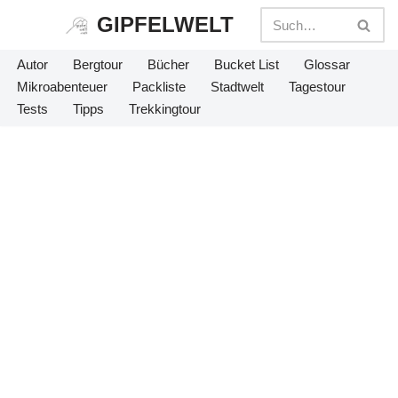
GIPFELWELT
Zum
Autor
Bergtour
Bücher
Bucket List
Glossar
Inhalt
Mikroabenteuer
Packliste
Stadtwelt
Tagestour
springen
Tests
Tipps
Trekkingtour