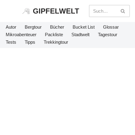
GIPFELWELT
Zum
Inhalt
Autor
Bergtour
Bücher
Bucket List
Glossar
springen
Mikroabenteuer
Packliste
Stadtwelt
Tagestour
Tests
Tipps
Trekkingtour