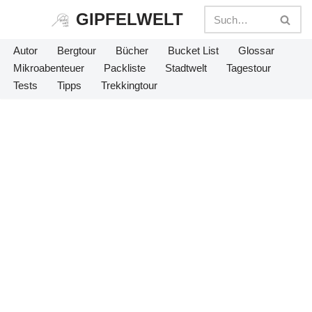
GIPFELWELT
Zum
Autor
Bergtour
Bücher
Bucket List
Glossar
Inhalt
Mikroabenteuer
Packliste
Stadtwelt
Tagestour
springen
Tests
Tipps
Trekkingtour