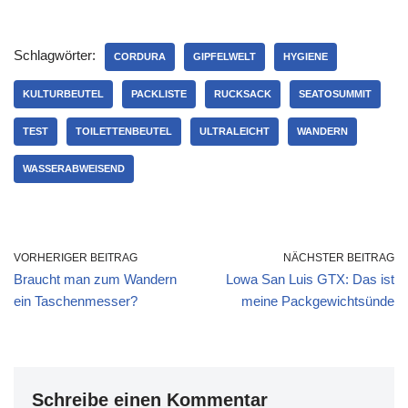
Schlagwörter:
CORDURA
GIPFELWELT
HYGIENE
KULTURBEUTEL
PACKLISTE
RUCKSACK
SEATOSUMMIT
TEST
TOILETTENBEUTEL
ULTRALEICHT
WANDERN
WASSERABWEISEND
VORHERIGER BEITRAG
NÄCHSTER BEITRAG
Braucht man zum Wandern
Lowa San Luis GTX: Das ist
ein Taschenmesser?
meine Packgewichtsünde
Schreibe einen Kommentar