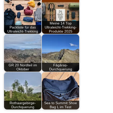
Meine 14 Top
Packliste für das
Ultraleicht-Trekking-
Ultraleicht-Trekking
Produkte 2025
GR 20 Nordteil im
Făgăraș-
Oktober
Durchquerung
Rothaargebirge-
Sea to Summit Shoe
Durchquerung
Bag L im Test