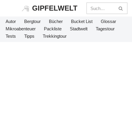
GIPFELWELT
Zum
Autor
Bergtour
Bücher
Bucket List
Glossar
Inhalt
Mikroabenteuer
Packliste
Stadtwelt
Tagestour
springen
Tests
Tipps
Trekkingtour