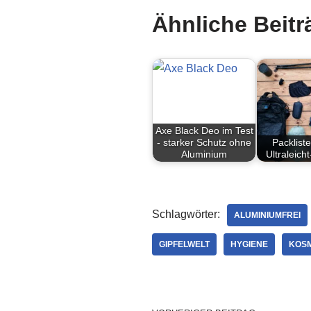
Ähnliche Beitr
Axe Black Deo im Test
- starker Schutz ohne
Packliste
Aluminium
Ultraleich
Schlagwörter:
ALUMINIUMFREI
GIPFELWELT
HYGIENE
KOSM