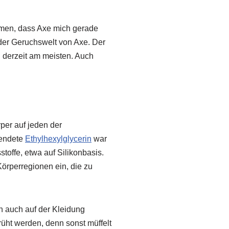
mmen, dass Axe mich gerade
der Geruchswelt von Axe. Der
 derzeit am meisten. Auch
per auf jeden der
wendete
Ethylhexylglycerin
war
toffe, etwa auf Silikonbasis.
Körperregionen ein, die zu
n auch auf der Kleidung
üht werden, denn sonst müffelt