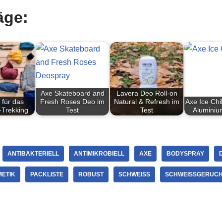
äge:
Axe Skateboard and
Lavera Deo Roll-on
 für das
Fresh Roses Deo im
Natural & Refresh im
Axe Ice Chi
t-Trekking
Test
Test
Aluminiu
ANTIBAKTERIELL
ANTIMIKROBIELL
AXE
BODYSPRAY
ETIK
PACKLISTE
ROBUST
SCHWEISS
SCHWEISSGERUCH