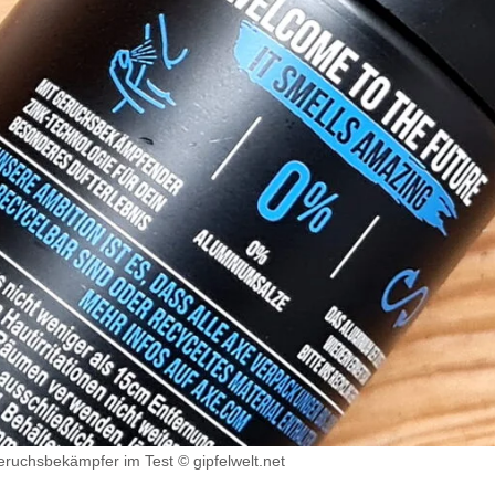
eruchsbekämpfer im Test © gipfelwelt.net