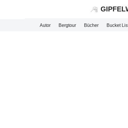
GIPFEL
Zum
Inhalt
Autor
Bergtour
Bücher
Bucket Lis
springen