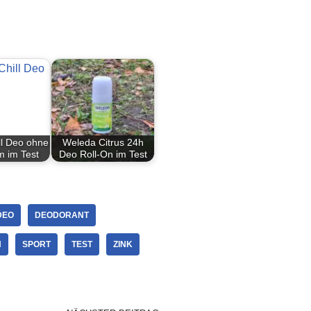
ll Deo ohne
Weleda Citrus 24h
m im Test
Deo Roll-On im Test
DEO
DEODORANT
SPORT
TEST
ZINK