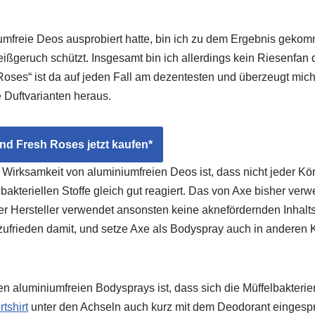
mfreie Deos ausprobiert hatte, bin ich zu dem Ergebnis geko
ßgeruch schützt. Insgesamt bin ich allerdings kein Riesenfan 
oses“ ist da auf jeden Fall am dezentesten und überzeugt mich
Duftvarianten heraus.
d Fresh Roses jetzt kaufen*
 Wirksamkeit von aluminiumfreien Deos ist, dass nicht jeder Kör
bakteriellen Stoffe gleich gut reagiert. Das von Axe bisher ver
r Hersteller verwendet ansonsten keine aknefördernden Inhaltss
 zufrieden damit, und setze Axe als Bodyspray auch in anderen 
n aluminiumfreien Bodysprays ist, dass sich die Müffelbakterie
tshirt
unter den Achseln auch kurz mit dem Deodorant eingespr