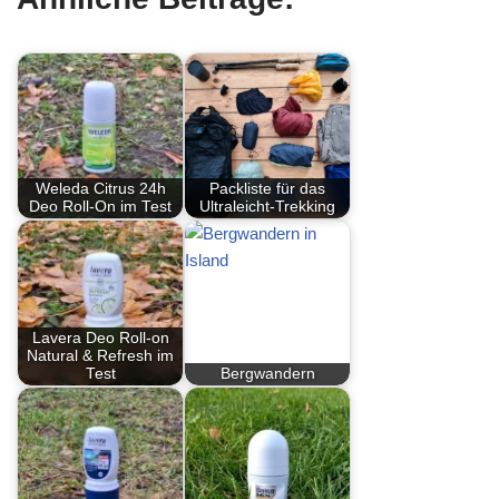
Weleda Citrus 24h
Packliste für das
Deo Roll-On im Test
Ultraleicht-Trekking
Lavera Deo Roll-on
Natural & Refresh im
Test
Bergwandern