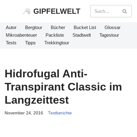
GIPFELWELT
Zum
Inhalt
Autor
Bergtour
Bücher
Bucket List
Glossar
springen
Mikroabenteuer
Packliste
Stadtwelt
Tagestour
Tests
Tipps
Trekkingtour
Hidrofugal Anti-
Transpirant Classic im
Langzeittest
November 24, 2016
Testberichte