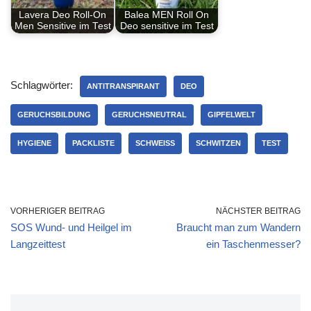
Lavera Deo Roll-On
Balea MEN Roll On
Men Sensitive im Test
Deo sensitive im Test
Schlagwörter:
ANTITRANSPIRANT
DEO
GERUCHSBILDUNG
GERUCHSNEUTRAL
GIPFELWELT
HYGIENE
PACKLISTE
SCHWEISS
SCHWITZEN
TEST
VORHERIGER BEITRAG
NÄCHSTER BEITRAG
SOS Wund- und Heilgel im
Braucht man zum Wandern
Langzeittest
ein Taschenmesser?