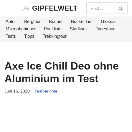
GIPFELWELT
Zum
Autor
Bergtour
Bücher
Bucket List
Glossar
Inhalt
Mikroabenteuer
Packliste
Stadtwelt
Tagestour
springen
Tests
Tipps
Trekkingtour
Axe Ice Chill Deo ohne
Aluminium im Test
Juni 16, 2020
Testberichte