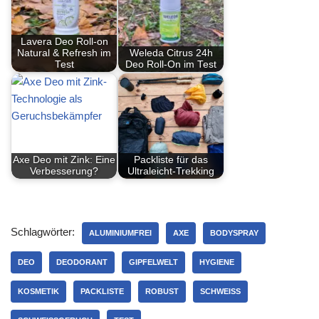
Lavera Deo Roll-on
Natural & Refresh im
Weleda Citrus 24h
Test
Deo Roll-On im Test
Axe Deo mit Zink: Eine
Packliste für das
Verbesserung?
Ultraleicht-Trekking
Schlagwörter:
ALUMINIUMFREI
AXE
BODYSPRAY
DEO
DEODORANT
GIPFELWELT
HYGIENE
KOSMETIK
PACKLISTE
ROBUST
SCHWEISS