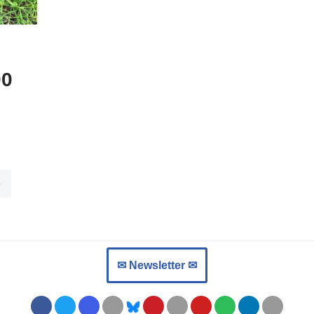
00
»
✉︎ Newsletter ✉︎