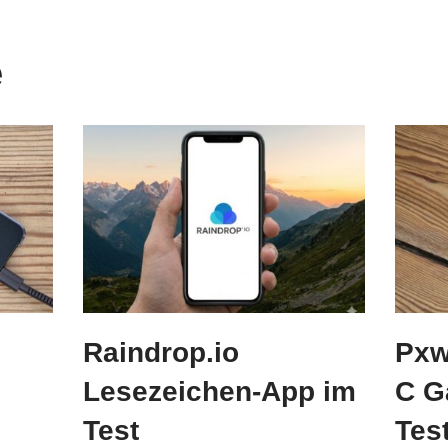
e
Raindrop.io
Pxw
Lesezeichen-App im
C G
Test
Tes