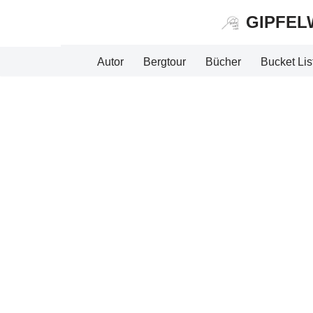
GIPFEL
Zum
Inhalt
Autor
Bergtour
Bücher
Bucket Lis
springen