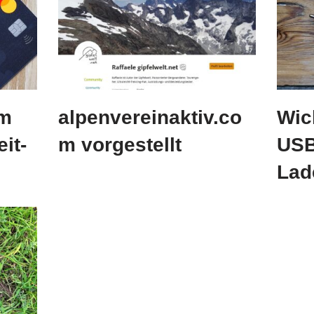
um
alpenvereinaktiv.co
Wic
it-
m vorgestellt
USB
Lad