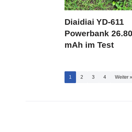
Diaidiai YD-611
Powerbank 26.8
mAh im Test
1
2
3
4
Weiter 