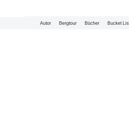
Zum
Autor
Bergtour
Bücher
Bucket Lis
Inhalt
springen