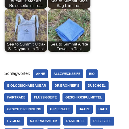
Aufbau Hafer als
Sea to Summit Shoe
Reiseseife im Test
Bag L im Test
Sea to Summit Ultra-
Sea to Summit Airlite
Sil Daypack im Test
Towel im Test
Schlagwörter:
AKNE
ALLZWECKSEIFE
BIO
BIOLOGISCHABBAUBAR
DR.BRONNER'S
DUSCHGEL
FAIRTRADE
FLÜSSIGSEIFE
GESCHIRRSPÜLMITTEL
GESICHTSREINIGUNG
GIPFELWELT
HAARE
HAUT
HYGIENE
NATURKOSMETIK
RASIERGEL
REISESEIFE