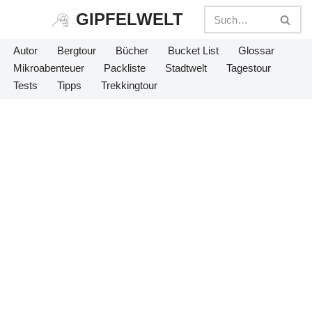
GIPFELWELT
Zum
Autor
Bergtour
Bücher
Bucket List
Glossar
Inhalt
Mikroabenteuer
Packliste
Stadtwelt
Tagestour
springen
Tests
Tipps
Trekkingtour