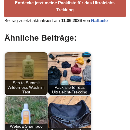
Entdecke jetzt meine Packliste für das Ultraleicht-
Trekking
Beitrag zuletzt aktualisiert am
11.06.2026
von
Raffaele
Ähnliche Beiträge:
Sea to Summit
Wilderness Wash im
Packliste für das
Test
Ultraleicht-Trekking
Weleda Shampoo