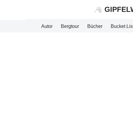
GIPFEL
Zum
Inhalt
Autor
Bergtour
Bücher
Bucket Lis
springen