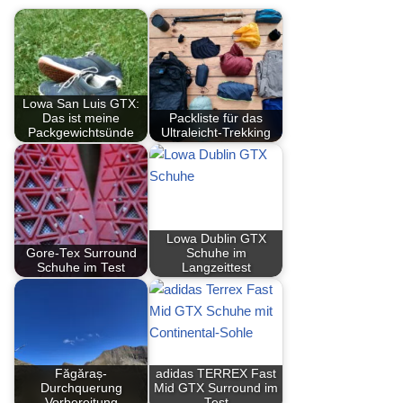
Lowa San Luis GTX:
Das ist meine
Packliste für das
Packgewichtsünde
Ultraleicht-Trekking
Lowa Dublin GTX
Gore-Tex Surround
Schuhe im
Schuhe im Test
Langzeittest
Făgăraș-
adidas TERREX Fast
Durchquerung
Mid GTX Surround im
Vorbereitung
Test