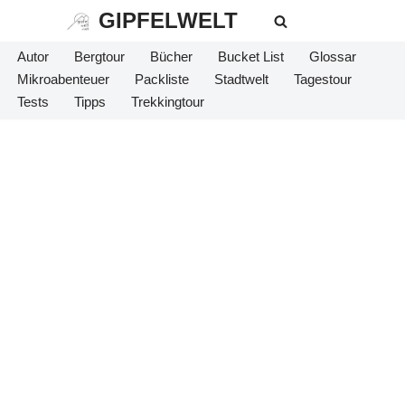
GIPFELWELT
Zum
Autor
Bergtour
Bücher
Bucket List
Glossar
Inhalt
Mikroabenteuer
Packliste
Stadtwelt
Tagestour
springen
Tests
Tipps
Trekkingtour