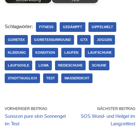
Schlagwörter:
FITNESS
GEDÄMPFT
GIPFELWELT
GORETEX
GORETEXSURROUND
GTX
JOGGEN
KLEIDUNG
KONDITION
LAUFEN
LAUFSCHUHE
LAUFSOHLE
LOWA
REISESCHUHE
SCHUHE
STADTTAUGLICH
TEST
WASSERDICHT
VORHERIGER BEITRAG
NÄCHSTER BEITRAG
Sunozon pure skin Sonnengel
SOS Wund- und Heilgel im
im Test
Langzeittest