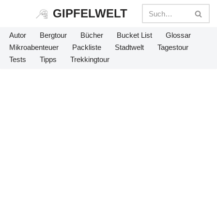
GIPFELWELT
Zum
Autor
Bergtour
Bücher
Bucket List
Glossar
Inhalt
Mikroabenteuer
Packliste
Stadtwelt
Tagestour
springen
Tests
Tipps
Trekkingtour