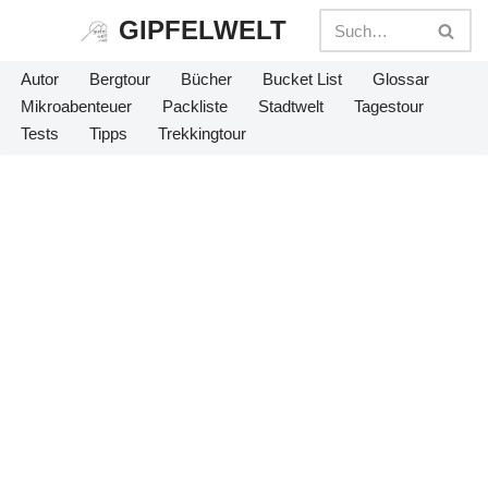
GIPFELWELT
Zum
Autor
Bergtour
Bücher
Bucket List
Glossar
Inhalt
Mikroabenteuer
Packliste
Stadtwelt
Tagestour
springen
Tests
Tipps
Trekkingtour