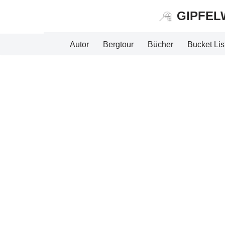
GIPFEL
Zum
Inhalt
Autor
Bergtour
Bücher
Bucket Lis
springen