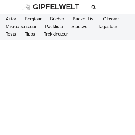
GIPFELWELT
Zum
Autor
Bergtour
Bücher
Bucket List
Glossar
Inhalt
Mikroabenteuer
Packliste
Stadtwelt
Tagestour
springen
Tests
Tipps
Trekkingtour