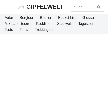
GIPFELWELT
Zum
Autor
Bergtour
Bücher
Bucket List
Glossar
Inhalt
Mikroabenteuer
Packliste
Stadtwelt
Tagestour
springen
Tests
Tipps
Trekkingtour