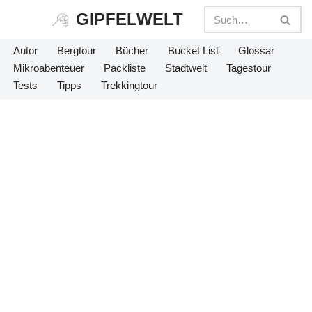
GIPFELWELT
Zum
Autor
Bergtour
Bücher
Bucket List
Glossar
Inhalt
Mikroabenteuer
Packliste
Stadtwelt
Tagestour
springen
Tests
Tipps
Trekkingtour