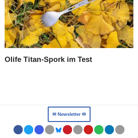
Olife Titan-Spork im Test
✉︎ Newsletter ✉︎