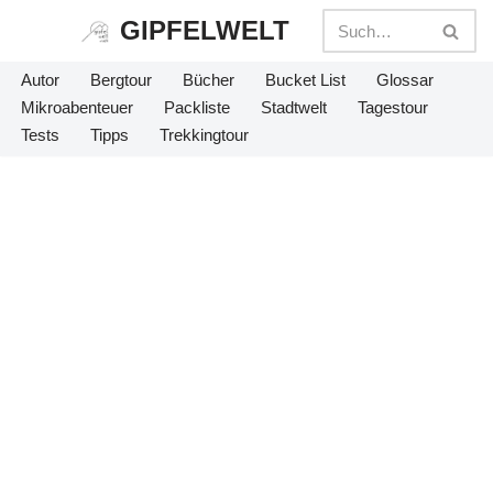
GIPFELWELT
Zum
Autor
Bergtour
Bücher
Bucket List
Glossar
Inhalt
Mikroabenteuer
Packliste
Stadtwelt
Tagestour
springen
Tests
Tipps
Trekkingtour