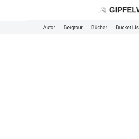
GIPFEL
Zum
Inhalt
Autor
Bergtour
Bücher
Bucket Lis
springen