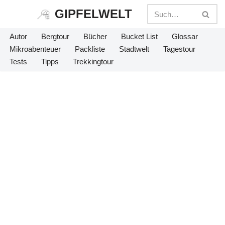
GIPFELWELT
Zum
Autor
Bergtour
Bücher
Bucket List
Glossar
Inhalt
Mikroabenteuer
Packliste
Stadtwelt
Tagestour
springen
Tests
Tipps
Trekkingtour