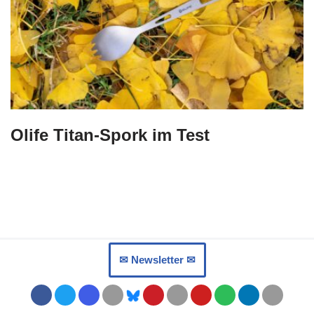
Olife Titan-Spork im Test
✉︎ Newsletter ✉︎