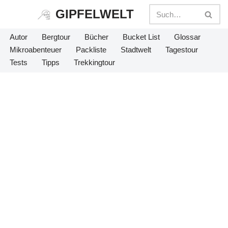
GIPFELWELT
Zum
Autor
Bergtour
Bücher
Bucket List
Glossar
Inhalt
Mikroabenteuer
Packliste
Stadtwelt
Tagestour
springen
Tests
Tipps
Trekkingtour